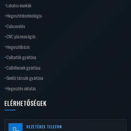
Lakatos munkák
Hegesztéstechnológia
Csőszerelés
CNC plazmavágás
Hegesztőbázis
Csőtartók gyártása
Csőbilincsek gyártása
Simító tárcsák gyártása
Hegesztés oktatás
ELÉRHETŐSÉGEK
VEZETÉKES TELEFON