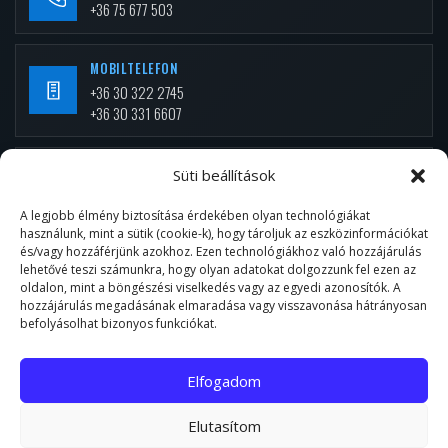
+36 75 677 503
MOBILTELEFON
+36 30 322 2745
+36 30 331 6607
E-MAIL
Süti beállítások
info.mezei@gmail.com
A legjobb élmény biztosítása érdekében olyan technológiákat
használunk, mint a sütik (cookie-k), hogy tároljuk az eszközinformációkat
és/vagy hozzáférjünk azokhoz. Ezen technológiákhoz való hozzájárulás
TELEPHELY
lehetővé teszi számunkra, hogy olyan adatokat dolgozzunk fel ezen az
7030 Paks, Biritó 0269/56 Hrsz.
oldalon, mint a böngészési viselkedés vagy az egyedi azonosítók. A
hozzájárulás megadásának elmaradása vagy visszavonása hátrányosan
befolyásolhat bizonyos funkciókat.
NYITVA TARTÁS
Hétfő–Péntek: 06:00–14:00
Elfogadom
Elutasítom