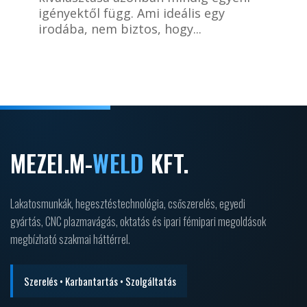
igényektől függ. Ami ideális egy
irodába, nem biztos, hogy...
MEZEI.M-
WELD
KFT.
Lakatosmunkák, hegesztéstechnológia, csőszerelés, egyedi
gyártás, CNC plazmavágás, oktatás és ipari fémipari megoldások
megbízható szakmai háttérrel.
Szerelés • Karbantartás • Szolgáltatás