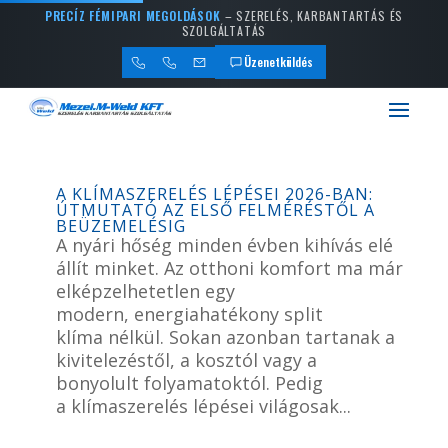
PRECÍZ FÉMIPARI MEGOLDÁSOK
– SZERELÉS, KARBANTARTÁS ÉS
SZOLGÁLTATÁS
Üzenetküldés
A KLÍMASZERELÉS LÉPÉSEI 2026-BAN:
ÚTMUTATÓ AZ ELSŐ FELMÉRÉSTŐL A
BEÜZEMELÉSIG
A nyári hőség minden évben kihívás elé
állít minket. Az otthoni komfort ma már
elképzelhetetlen egy
modern, energiahatékony split
klíma nélkül. Sokan azonban tartanak a
kivitelezéstől, a kosztól vagy a
bonyolult folyamatoktól. Pedig
a klímaszerelés lépései világosak...