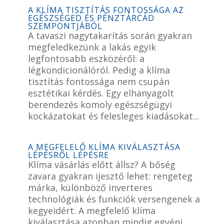
A KLÍMA TISZTÍTÁS FONTOSSÁGA AZ
EGÉSZSÉGED ÉS PÉNZTÁRCÁD
SZEMPONTJÁBÓL
A tavaszi nagytakarítás során gyakran
megfeledkezünk a lakás egyik
legfontosabb eszközéről: a
légkondicionálóról. Pedig a klíma
tisztítás fontossága nem csupán
esztétikai kérdés. Egy elhanyagolt
berendezés komoly egészségügyi
kockázatokat és felesleges kiadásokat...
A MEGFELELŐ KLÍMA KIVÁLASZTÁSA
LÉPÉSRŐL LÉPÉSRE
Klíma vásárlás előtt állsz? A bőség
zavara gyakran ijesztő lehet: rengeteg
márka, különböző inverteres
technológiák és funkciók versengenek a
kegyeidért. A megfelelő klíma
kiválasztása azonban mindig egyéni