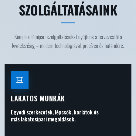
SZOLGÁLTATÁSAINK
Komplex fémipari szolgáltatásokat nyújtunk a tervezéstől a
kivitelezésig – modern technológiával, precízen és határidőre.
LAKATOS MUNKÁK
Egyedi szerkezetek, lépcsők, korlátok és
más lakatosipari megoldások.