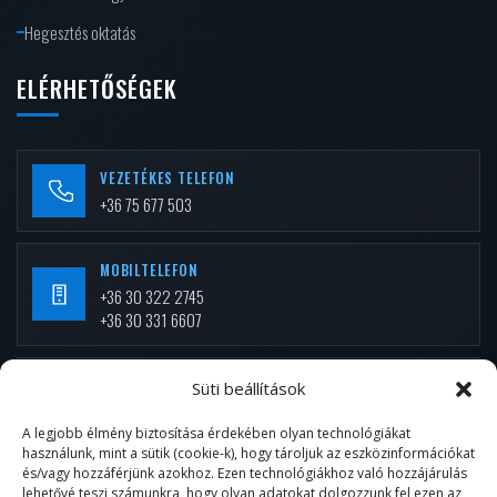
Hegesztés oktatás
ELÉRHETŐSÉGEK
VEZETÉKES TELEFON
+36 75 677 503
MOBILTELEFON
+36 30 322 2745
+36 30 331 6607
E-MAIL
Süti beállítások
info.mezei@gmail.com
A legjobb élmény biztosítása érdekében olyan technológiákat
használunk, mint a sütik (cookie-k), hogy tároljuk az eszközinformációkat
és/vagy hozzáférjünk azokhoz. Ezen technológiákhoz való hozzájárulás
TELEPHELY
lehetővé teszi számunkra, hogy olyan adatokat dolgozzunk fel ezen az