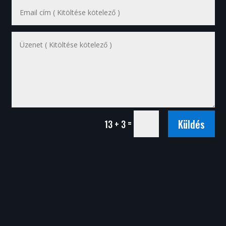
Küldés
=
13 + 3