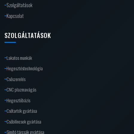
Szolgáltatások
Kapcsolat
SZOLGÁLTATÁSOK
Lakatos munkák
Hegesztéstechnológia
Csőszerelés
CNC plazmavágás
Hegesztőbázis
Csőtartók gyártása
Csőbilincsek gyártása
Simító tárcsák gyártása